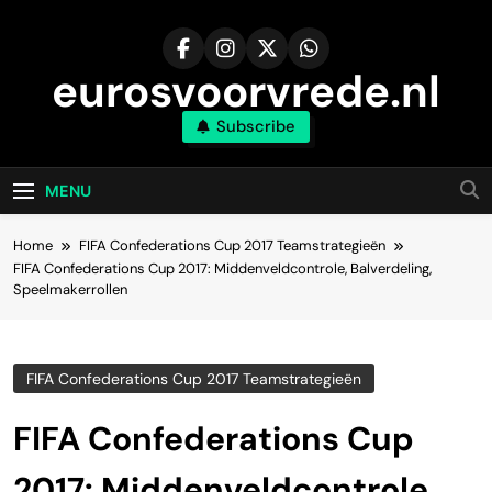
Skip
to
content
eurosvoorvrede.nl
Subscribe
MENU
Home
FIFA Confederations Cup 2017 Teamstrategieën
FIFA Confederations Cup 2017: Middenveldcontrole, Balverdeling,
Speelmakerrollen
FIFA Confederations Cup 2017 Teamstrategieën
FIFA Confederations Cup
2017: Middenveldcontrole,