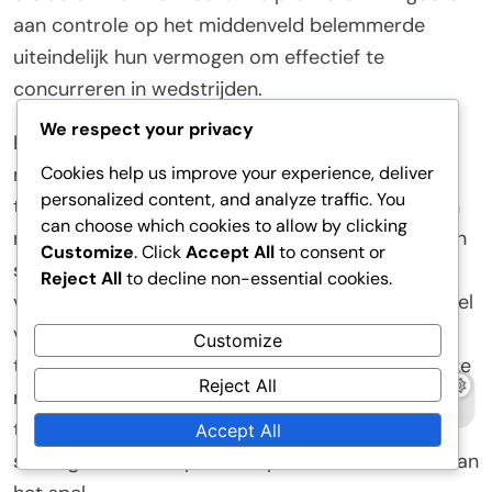
aan controle op het middenveld belemmerde
uiteindelijk hun vermogen om effectief te
concurreren in wedstrijden.
We respect your privacy
Bovendien vonden teams die hun
Cookies help us improve your experience, deliver
middenveldstrategieën niet aanpasten aan de
personalized content, and analyze traffic. You
tactieken van hun tegenstanders, zich vaak in een
can choose which cookies to allow by clicking
nadelige positie. Portugal’s afhankelijkheid van een
Customize
. Click
Accept All
to consent or
statische middenveldopstelling beperkte hun
Reject All
to decline non-essential cookies.
vermogen om te reageren op het dynamische spel
van Duitsland, wat resulteerde in een
Customize
teleurstellende uitschakeling uit het toernooi. Deze
Reject All
mislukkingen benadrukken de noodzaak van
tactische flexibiliteit en het vermogen om
Accept All
strategieën aan te passen op basis van de flow van