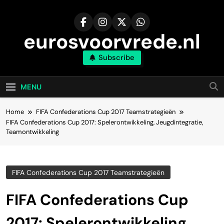
Skip
to
content
eurosvoorvrede.nl
Subscribe
MENU
Home
FIFA Confederations Cup 2017 Teamstrategieën
FIFA Confederations Cup 2017: Spelerontwikkeling, Jeugdintegratie,
Teamontwikkeling
FIFA Confederations Cup 2017 Teamstrategieën
FIFA Confederations Cup
2017: Spelerontwikkeling,