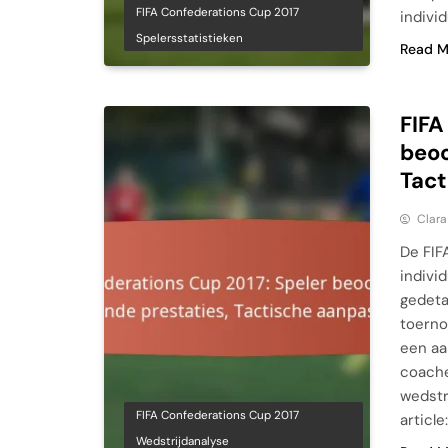
FIFA Confederations Cup 2017
indivi
Spelersstatistieken
Read M
FIFA
beoo
Tact
Clara
De FIF
indivi
gedeta
toerno
een aa
coache
wedstr
FIFA Confederations Cup 2017
article
Wedstrijdanalyse