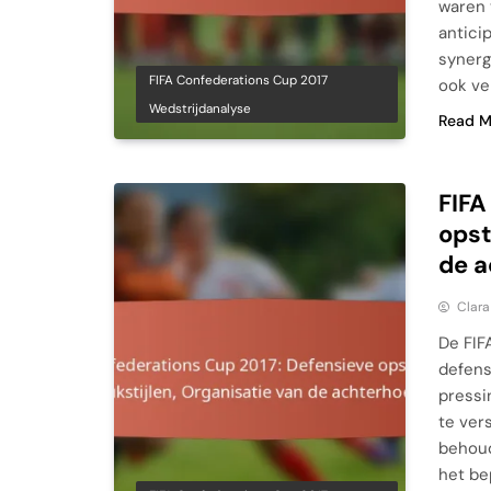
waren 
antici
synerg
FIFA Confederations Cup 2017
ook ve
Wedstrijdanalyse
Read M
FIFA
opst
de 
Clara
De FIF
defens
pressi
te ver
behoud
het be