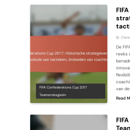
FIFA
stra
tact
Clara
De FIF
reeks 
benadr
innova
flexibi
coachi
FIFA Confederations Cup 2017
van de
Teamstrategieën
Read M
FIFA
Team