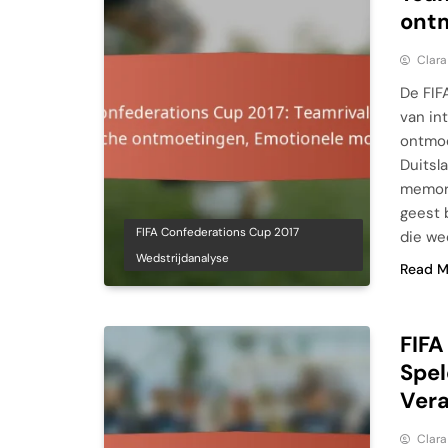
ont
Clara
De FIF
van in
ontmoe
Duitsl
memora
geest 
FIFA Confederations Cup 2017
die we
Wedstrijdanalyse
Read M
FIFA
Spel
Vera
Clara