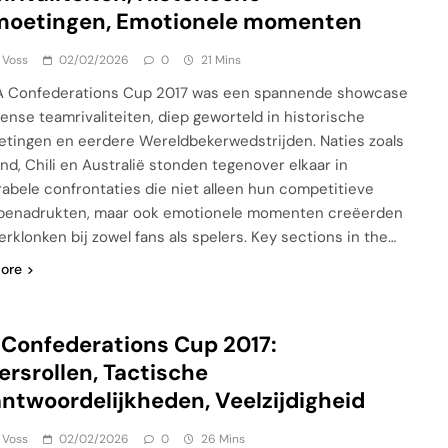
moetingen, Emotionele momenten
 Voss
02/02/2026
0
21 Mins
A Confederations Cup 2017 was een spannende showcase
tense teamrivaliteiten, diep geworteld in historische
tingen en eerdere Wereldbekerwedstrijden. Naties zoals
and, Chili en Australië stonden tegenover elkaar in
bele confrontaties die niet alleen hun competitieve
benadrukten, maar ook emotionele momenten creëerden
erklonken bij zowel fans als spelers. Key sections in the…
ore
 Confederations Cup 2017:
ersrollen, Tactische
ntwoordelijkheden, Veelzijdigheid
 Voss
02/02/2026
0
26 Mins