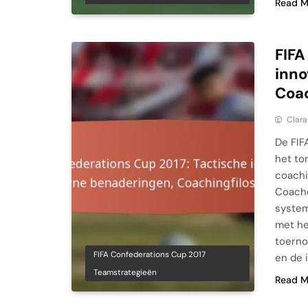
Read M
FIFA
inno
Coac
Clara
De FIF
het to
coachi
Coache
system
met he
toerno
FIFA Confederations Cup 2017
en de 
Teamstrategieën
Read M