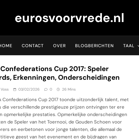
eurosvoorvrede.nl
HOME
CONTACT
OVER
BLOGBERICHTEN
TAAL
 Confederations Cup 2017: Speler
ds, Erkenningen, Onderscheidingen
 Voss
03/02/2026
0
26 Mins
A Confederations Cup 2017 toonde uitzonderlijk talent, met
s die verschillende prestigieuze prijzen ontvingen ter ere
n opmerkelijke prestaties. Opmerkelijke onderscheidingen
en de Speler van het Toernooi, de Gouden Schoen voor
rers en eerbetonen voor jonge talenten, die allemaal de
itieve geest van het evenement en de bijdragen van