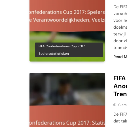
De FIF
versch
voor h
doelma
terwij
door z
FIFA Confederations Cup 2017
teamdy
Spelersstatistieken
Read M
FIFA
Anom
Tre
Clara
De FIF
dat ta