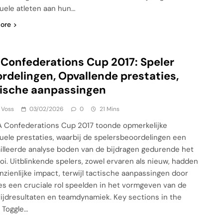
duele atleten aan hun…
ore
 Confederations Cup 2017: Speler
rdelingen, Opvallende prestaties,
ische aanpassingen
 Voss
03/02/2026
0
21 Mins
A Confederations Cup 2017 toonde opmerkelijke
duele prestaties, waarbij de spelersbeoordelingen een
illeerde analyse boden van de bijdragen gedurende het
oi. Uitblinkende spelers, zowel ervaren als nieuw, hadden
nzienlijke impact, terwijl tactische aanpassingen door
s een cruciale rol speelden in het vormgeven van de
ijdresultaten en teamdynamiek. Key sections in the
: Toggle…