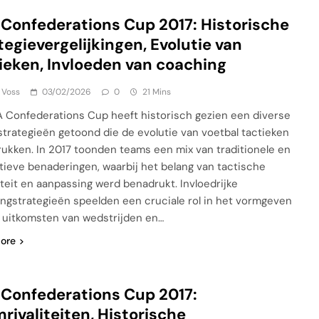
 Confederations Cup 2017: Historische
tegievergelijkingen, Evolutie van
ieken, Invloeden van coaching
 Voss
03/02/2026
0
21 Mins
A Confederations Cup heeft historisch gezien een diverse
strategieën getoond die de evolutie van voetbal tactieken
ukken. In 2017 toonden teams een mix van traditionele en
tieve benaderingen, waarbij het belang van tactische
liteit en aanpassing werd benadrukt. Invloedrijke
ngstrategieën speelden een cruciale rol in het vormgeven
 uitkomsten van wedstrijden en…
ore
 Confederations Cup 2017:
rivaliteiten, Historische