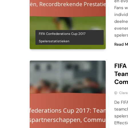
en evo
Fans w
indivi
deelne
evenem
FIFA Confederations Cup 2017
speler
Spelersstatistieken
Read M
FIFA
Tea
Com
Clara
De FIF
teamch
speler
Effect