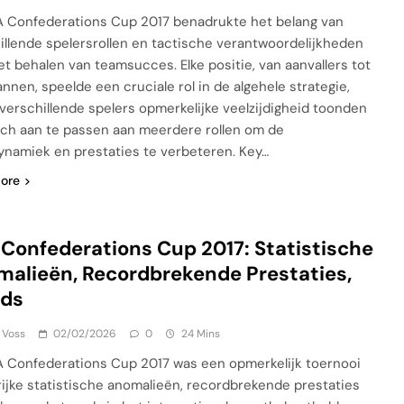
A Confederations Cup 2017 benadrukte het belang van
illende spelersrollen en tactische verantwoordelijkheden
et behalen van teamsucces. Elke positie, van aanvallers tot
nnen, speelde een cruciale rol in de algehele strategie,
l verschillende spelers opmerkelijke veelzijdigheid toonden
ich aan te passen aan meerdere rollen om de
namiek en prestaties te verbeteren. Key…
ore
 Confederations Cup 2017: Statistische
alieën, Recordbrekende Prestaties,
nds
 Voss
02/02/2026
0
24 Mins
A Confederations Cup 2017 was een opmerkelijk toernooi
lrijke statistische anomalieën, recordbrekende prestaties