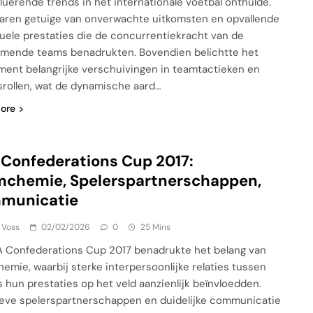
luerende trends in het internationale voetbal onthulde.
aren getuige van onverwachte uitkomsten en opvallende
duele prestaties die de concurrentiekracht van de
mende teams benadrukten. Bovendien belichtte het
ent belangrijke verschuivingen in teamtactieken en
srollen, wat de dynamische aard…
ore
 Confederations Cup 2017:
mchemie, Spelerspartnerschappen,
municatie
 Voss
02/02/2026
0
25 Mins
A Confederations Cup 2017 benadrukte het belang van
emie, waarbij sterke interpersoonlijke relaties tussen
s hun prestaties op het veld aanzienlijk beïnvloedden.
ieve spelerspartnerschappen en duidelijke communicatie